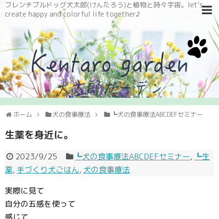
フレンチブルドッグ犬太郎(けんたろう)と植物と時々宇宙。let’s
create happy and colorful life together♪
ホーム
犬の食事療法
┗犬の食事療法ABCDEFセミナー
生薬を身近に。
2023/9/25
┗犬の食事療法ABCDEFセミナー
,
┗生
薬
,
手づくり犬ごはん
,
犬の食事療法
実際に見て
自分の五感を使って
感じて