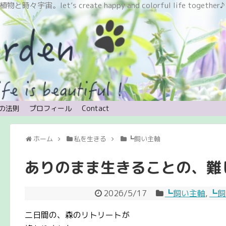
let’s create happy and colorful life together♪
の法則
プロフィール
Contact
ホーム
私を生きる
┗飼い主軸
ありのまま生きることの、難
2026/5/17
┗飼い主軸
,
┗飼い
二日間の、森のリトリートが