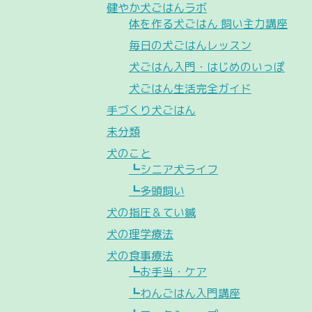
健やか犬ごはんラボ
体を作る犬ごはん 飼い主力講座
毎日の犬ごはんレッスン
犬ごはん入門・はじめのいっぽ
犬ごはん生活完全ガイド
手づくり犬ごはん
未分類
犬のこと
┗シニア犬ライフ
┗多頭飼い
犬の指圧＆てい鍼
犬の理学療法
犬の食事療法
┗お手当・ケア
┗わんごはん入門講座