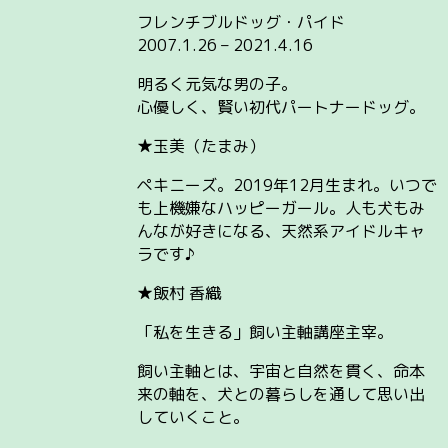
フレンチブルドッグ・パイド
2007.1.26 – 2021.4.16
明るく元気な男の子。
心優しく、賢い初代パートナードッグ。
★玉美（たまみ）
ペキニーズ。2019年12月生まれ。いつで
も上機嫌なハッピーガール。人も犬もみ
んなが好きになる、天然系アイドルキャ
ラです♪
★飯村 香織
「私を生きる」飼い主軸講座主宰。
飼い主軸とは、宇宙と自然を貫く、命本
来の軸を、犬との暮らしを通して思い出
していくこと。