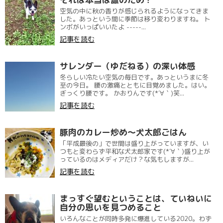
空気の中に秋の香りが感じられるようになってきま
した。あっという間に季節は移り変わりますね。 ト
ンボがいっぱいいたよ -----...
記事を読む
サレンダー（ゆだねる）の深い体感
冬らしい冷たい空気の毎日です。あっというまに冬
至の今日。 腰の激痛とともに目覚めました。はい。
ぎっくり腰です。 かおりんです(*´∀｀)笑...
記事を読む
豚肉のカレー炒め〜犬太郎ごはん
「平成最後の」で世間は盛り上がっていますが、い
つもと変わらず平和な犬太郎家です(*´∀｀)盛り上が
っているのはメディアだけ？な気もしますが...
記事を読む
まっすぐ望むということは、ていねいに
自分の思いを見つめること
いろんなことが同時多発に爆進している2020。わず