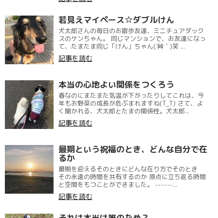
若見えマイペース☆ダブルけん
犬太郎さんの毎日のお散歩友達、ミニチュアダック
スのケンちゃん。 同じマンションで、お友達になっ
て、たまたま同じ「けん」ちゃん(´艸｀)笑 ...
記事を読む
本当の心地よい関係をつくろう
春なのにまたまた気温が下がったりしてこれは、今
年もお野菜の成長が危ぶまれますね(T_T) さて、よ
く聞かれる、犬太郎とたまの関係性。犬太郎...
記事を読む
最期という祝福のとき、どんな自分で在
るか
最期を迎えるそのときにどんな在り方でそのとき
その永遠の時間を共有するのか 原点に立ち返る時間
と空間をもつことができました。 ------...
記事を読む
それは本当は誰のため？