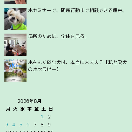
水セミナーで、問題行動まで相談できる理由。
局所のために、全体を見る。
水をよく飲む犬は、本当に大丈夫？【私と愛犬
の水セラピー】
2026年8月
月
火
水
木
金
土
日
1
2
3
4
5
6
7
8
9