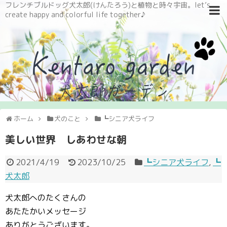
フレンチブルドッグ犬太郎(けんたろう)と植物と時々宇宙。let’s
create happy and colorful life together♪
ホーム
犬のこと
┗シニア犬ライフ
美しい世界 しあわせな朝
2021/4/19
2023/10/25
┗シニア犬ライフ
,
┗
犬太郎
犬太郎へのたくさんの
あたたかいメッセージ
ありがとうございます。