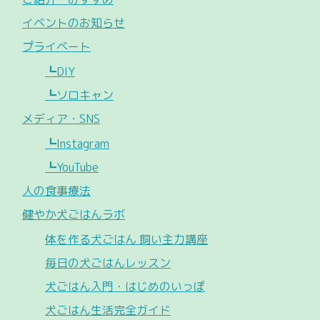
イベントのお知らせ
プライベート
┗DIY
┗ソロキャン
メディア・SNS
┗Instagram
┗YouTube
人の食事療法
健やか犬ごはんラボ
体を作る犬ごはん 飼い主力講座
毎日の犬ごはんレッスン
犬ごはん入門・はじめのいっぽ
犬ごはん生活完全ガイド