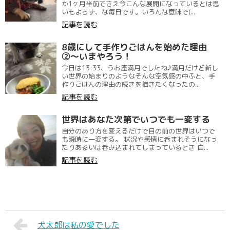
か1ヶ月半前でさえ今こんな展開になっているとは思
いもよらず、な毎日です。いろんな意味で(...
記事を読む
8歳にして手作りごはんを始めた理由
②〜いまやろう！
今日は13:33、うお座満月でしたね♪満月だけど新し
い世界の始まりのようなそんな空気感の中ふと、手
作りごはんの理由の続きを描きたくなったの...
記事を読む
世界はあなた次第でいつでも一変する
自分のあり方を変えるだけで目の前の世界はいつで
も瞬時に一変する。 状況や感情に呑まれそうになっ
たりあるいは呑み込まれてしまっているとき 自...
記事を読む
犬太郎は私の愛でした