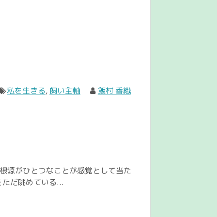
私を生きる
,
飼い主軸
飯村 香織
て根源がひとつなことが感覚として当た
ただ眺めている...