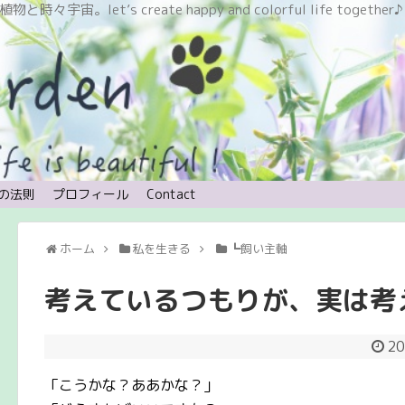
let’s create happy and colorful life together♪
の法則
プロフィール
Contact
ホーム
私を生きる
┗飼い主軸
考えているつもりが、実は考
20
「こうかな？ああかな？」