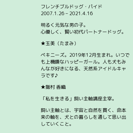
フレンチブルドッグ・パイド
2007.1.26 – 2021.4.16
明るく元気な男の子。
心優しく、賢い初代パートナードッグ。
★玉美（たまみ）
ペキニーズ。2019年12月生まれ。いつで
も上機嫌なハッピーガール。人も犬もみ
んなが好きになる、天然系アイドルキャ
ラです♪
★飯村 香織
「私を生きる」飼い主軸講座主宰。
飼い主軸とは、宇宙と自然を貫く、命本
来の軸を、犬との暮らしを通して思い出
していくこと。