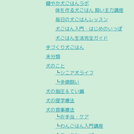
健やか犬ごはんラボ
体を作る犬ごはん 飼い主力講座
毎日の犬ごはんレッスン
犬ごはん入門・はじめのいっぽ
犬ごはん生活完全ガイド
手づくり犬ごはん
未分類
犬のこと
┗シニア犬ライフ
┗多頭飼い
犬の指圧＆てい鍼
犬の理学療法
犬の食事療法
┗お手当・ケア
┗わんごはん入門講座