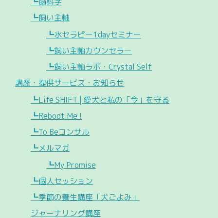
┗脳科学
┗飼い主軸
┗水セラピー1dayセミナー
┗飼い主軸カウンセラー
┗飼い主軸ラボ・Crystal Self
講座・提供サービス・お知らせ
┗Life SHIFT | 愛犬と私の「今」を守る
┗Reboot Me !
┗To Beコンサル
┗メルマガ
┗My Promise
┗個人セッション
┗季節の養生講座「犬ごよみ」
ジャーナリング講座