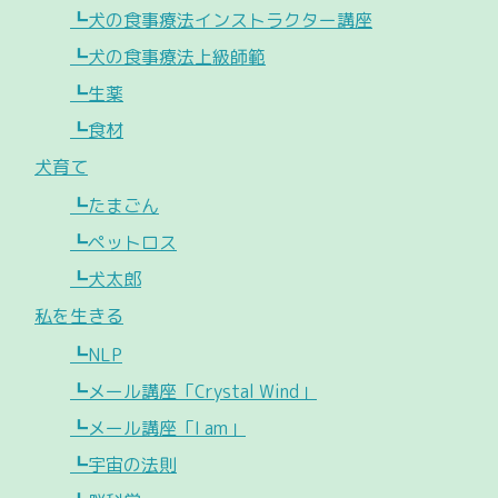
┗犬の食事療法インストラクター講座
┗犬の食事療法上級師範
┗生薬
┗食材
犬育て
┗たまごん
┗ペットロス
┗犬太郎
私を生きる
┗NLP
┗メール講座「Crystal Wind」
┗メール講座「I am」
┗宇宙の法則