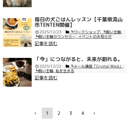
毎日の犬ごはんレッスン【千葉県流山
市TENTEN開催】
2025/12/23
┗ワークショップ
,
┗飼い主軸
,
┗飼い主軸カウンセラー
,
イベントのお知らせ
記事を読む
「今」につながると、未来が創れる。
2025/12/22
┗メール講座「Crystal Wind」
,
┗飼い主軸
,
私を生きる
記事を読む
1
2
3
4