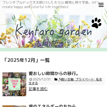
フレンチブルドッグ犬太郎(けんたろう)と植物と時々宇宙。let’s
create happy and colorful life together♪
「
2025年12月
」
一覧
愛おしい時間からの移行。
2025/12/31
┗飼い主軸
,
プライベート
,
私を
生きる
記事を読む
場のエネルギーのちから。