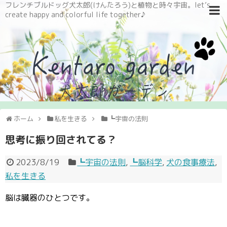
フレンチブルドッグ犬太郎(けんたろう)と植物と時々宇宙。let’s
create happy and colorful life together♪
ホーム
私を生きる
┗宇宙の法則
思考に振り回されてる？
2023/8/19
┗宇宙の法則
,
┗脳科学
,
犬の食事療法
,
私を生きる
脳は臓器のひとつです。