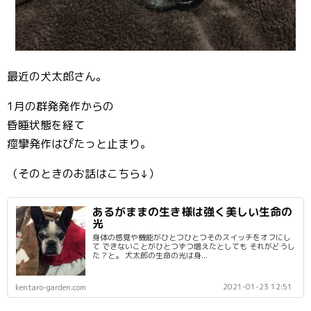
最近の犬太郎さん。
1月の群発発作からの
昏睡状態を経て
痙攣発作はぴたっと止まり。
（そのときのお話はこちら↓）
あるがままの生き様は強く美しい生命の
光
身体の感覚や機能がひとつひとつそのスイッチをオフにし
て できないことがひとつずつ増えたとしても それがどうし
た？と。 犬太郎の生命の光は身...
2021-01-23 12:51
kentaro-garden.com