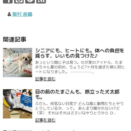
飯村 香織
関連記事
シニアにも、ヒートにも。体への負担を
減らす、いいもの見つけた♪
あっという間に子は育つ。わが家のアイドル、たま
みちゃん夏の初め、ちょうど7ヶ月を過ぎた頃に初ヒ
ートになりました。 ------------...
記事を読む
目の前のたまごんも、旅立った犬太郎
も。
ふだん、何気ない日常で どんな風に動物たちとやり
とりしているか、って。 あんまり聞かれないけど
（笑） それはそれはささいなやりとりから ひ...
記事を読む