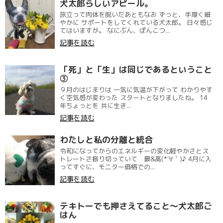
犬太郎らしいアピール。
旅立って肉体を脱いだあともなお ずっと、手厚く細
やかに サポートをしてくれている犬太郎。 日々感じ
てはいますが。 なにぶん、ぽんこつ...
記事を読む
「死」と「生」は同じであるということ
③
９月のはじまりは 一気に気温が下がって わかりやす
く空気感が変わった スタートとなりましたね。 14
年ちょっとを 共に生き...
記事を読む
わたしと私の分離と統合
令和になってからのエネルギーの変化軽やかさとス
トレートさ振り切っていて 最&高(*´∀｀)♪ 4月に入
ってすぐに、モニター価格での...
記事を読む
テキトーでも押さえてること〜犬太郎ご
はん