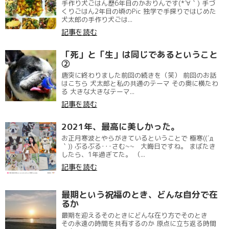
手作り犬ごはん歴6年目のかおりんです(*´∀｀) 手づ
くりごはん2年目の頃のPic 独学で手探りではじめた
犬太郎の手作り犬ごは...
記事を読む
「死」と「生」は同じであるということ
②
唐突に終わりました前回の続きを（笑） 前回のお話
はこちら 犬太郎と私の共通のテーマ その奥に横たわ
る 大きな大きなテーマ...
記事を読む
2021年、最高に美しかった。
お正月寒波とやらがきているということで 極寒((´д
｀)) ぶるぶる･･･さむ~~ 大晦日ですね。 まばたき
したら、1年過ぎてた。 （...
記事を読む
最期という祝福のとき、どんな自分で在
るか
最期を迎えるそのときにどんな在り方でそのとき
その永遠の時間を共有するのか 原点に立ち返る時間