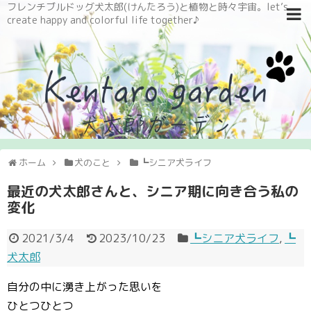
フレンチブルドッグ犬太郎(けんたろう)と植物と時々宇宙。let’s
create happy and colorful life together♪
ホーム
犬のこと
┗シニア犬ライフ
最近の犬太郎さんと、シニア期に向き合う私の
変化
2021/3/4
2023/10/23
┗シニア犬ライフ
,
┗
犬太郎
自分の中に湧き上がった思いを
ひとつひとつ