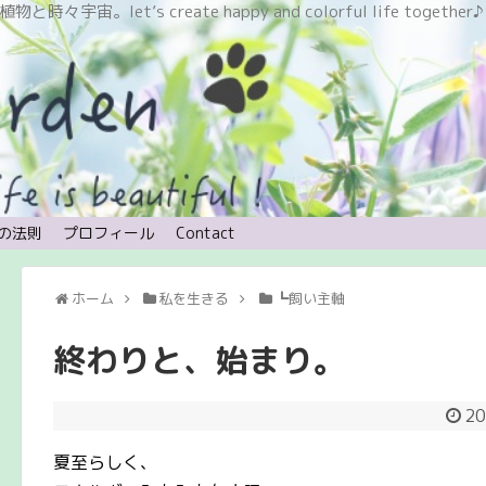
let’s create happy and colorful life together♪
の法則
プロフィール
Contact
ホーム
私を生きる
┗飼い主軸
終わりと、始まり。
20
夏至らしく、