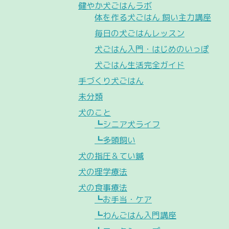
健やか犬ごはんラボ
体を作る犬ごはん 飼い主力講座
毎日の犬ごはんレッスン
犬ごはん入門・はじめのいっぽ
犬ごはん生活完全ガイド
手づくり犬ごはん
未分類
犬のこと
┗シニア犬ライフ
┗多頭飼い
犬の指圧＆てい鍼
犬の理学療法
犬の食事療法
┗お手当・ケア
┗わんごはん入門講座