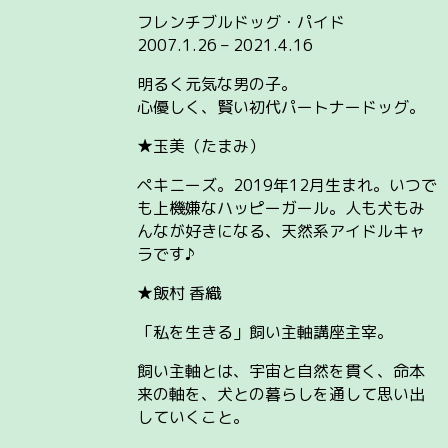
フレンチブルドッグ・パイド
2007.1.26 – 2021.4.16
明るく元気な男の子。
心優しく、賢い初代パートナードッグ。
★玉美（たまみ）
ペキニーズ。2019年12月生まれ。いつで
も上機嫌なハッピーガール。人も犬もみ
んなが好きになる、天然系アイドルキャ
ラです♪
★飯村 香織
「私を生きる」飼い主軸講座主宰。
飼い主軸とは、宇宙と自然を貫く、命本
来の軸を、犬との暮らしを通して思い出
していくこと。