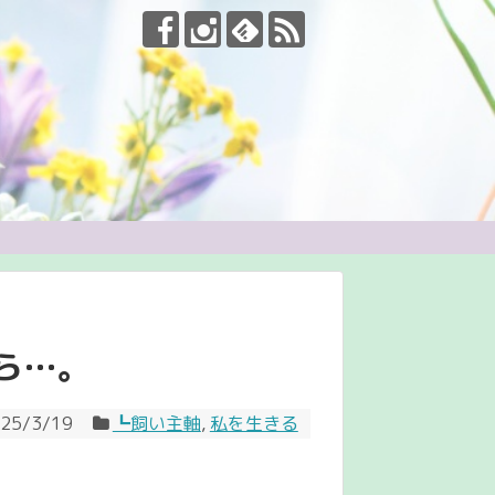
ら…。
25/3/19
┗飼い主軸
,
私を生きる