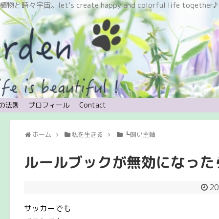
let’s create happy and colorful life together♪
の法則
プロフィール
Contact
ホーム
私を生きる
┗飼い主軸
ルールブックが無効になった
20
サッカーでも