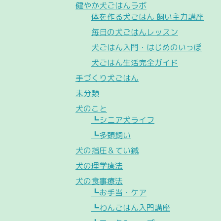
健やか犬ごはんラボ
体を作る犬ごはん 飼い主力講座
毎日の犬ごはんレッスン
犬ごはん入門・はじめのいっぽ
犬ごはん生活完全ガイド
手づくり犬ごはん
未分類
犬のこと
┗シニア犬ライフ
┗多頭飼い
犬の指圧＆てい鍼
犬の理学療法
犬の食事療法
┗お手当・ケア
┗わんごはん入門講座