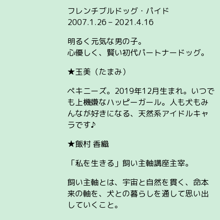
フレンチブルドッグ・パイド
2007.1.26 – 2021.4.16
明るく元気な男の子。
心優しく、賢い初代パートナードッグ。
★玉美（たまみ）
ペキニーズ。2019年12月生まれ。いつで
も上機嫌なハッピーガール。人も犬もみ
んなが好きになる、天然系アイドルキャ
ラです♪
★飯村 香織
「私を生きる」飼い主軸講座主宰。
飼い主軸とは、宇宙と自然を貫く、命本
来の軸を、犬との暮らしを通して思い出
していくこと。