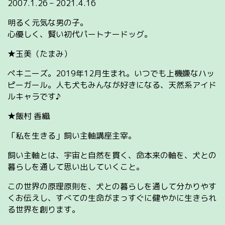
2007.1.26 – 2021.4.16
明るく元気な男の子。
心優しく、賢い初代パートナードッグ。
★玉美（たまみ）
ペキニーズ。2019年12月生まれ。いつでも上機嫌なハッ
ピーガール。人も犬もみんなが好きになる、天然系アイド
ルキャラです♪
★飯村 香織
「私を生きる」飼い主軸講座主宰。
飼い主軸とは、宇宙と自然を貫く、命本来の軸を、犬との
暮らしを通して思い出していくこと。
この世界の原理原則を、犬との暮らしを通して分かりやす
くお伝えし、すべての生命がまっすぐに健やかに生きられ
る世界を創ります。