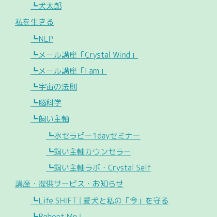
┗犬太郎
私を生きる
┗NLP
┗メール講座「Crystal Wind」
┗メール講座「I am」
┗宇宙の法則
┗脳科学
┗飼い主軸
┗水セラピー1dayセミナー
┗飼い主軸カウンセラー
┗飼い主軸ラボ・Crystal Self
講座・提供サービス・お知らせ
┗Life SHIFT | 愛犬と私の「今」を守る
┗Reboot Me !