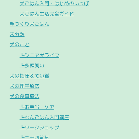
犬ごはん入門・はじめのいっぽ
犬ごはん生活完全ガイド
手づくり犬ごはん
未分類
犬のこと
┗シニア犬ライフ
┗多頭飼い
犬の指圧＆てい鍼
犬の理学療法
犬の食事療法
┗お手当・ケア
┗わんごはん入門講座
┗ワークショップ
┗二十四節気