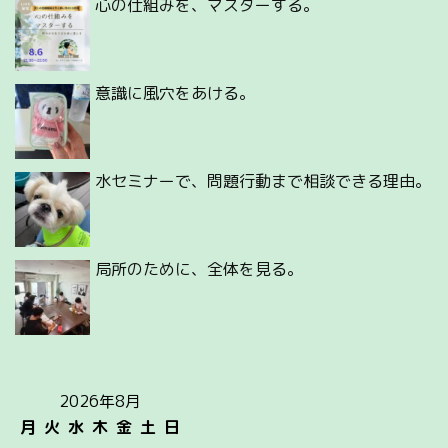
心の仕組みを、マスターする。
意識に風穴をあける。
水セミナーで、問題行動まで相談できる理由。
局所のために、全体を見る。
2026年8月
月
火
水
木
金
土
日