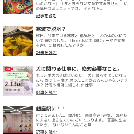
いのかな…」 「まとまらない文章ですみません」 私
の講座コミュニティでは、 そんなふ...
記事を読む
寒波で脱水？
昨日、今来ている寒波と 低気圧と、犬の体の水につ
いて 書きました。 Threadsにも 同じテーマで文章
を書いて 投稿したんですが...
記事を読む
犬に関わる仕事に、絶対必要なこと。
もっと愛犬のそばにいたい。 犬と暮らすようになっ
たら 誰でも一度は 思ったことがあるんじゃないです
か？ 時間や場所に縛られず 仕事...
記事を読む
銀座駅に！！
行ってきました。 銀座駅。 実は今週1週間、 銀座駅
に大きく出させていただいております。 普通に生き
てたら、 なかなかこんなこと無...
記事を読む