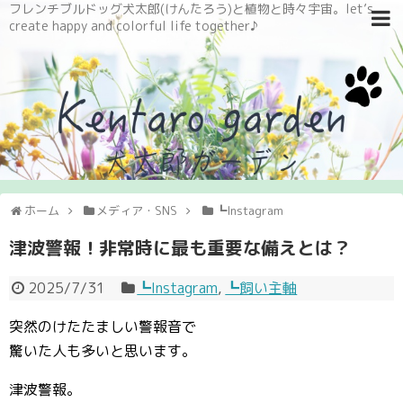
フレンチブルドッグ犬太郎(けんたろう)と植物と時々宇宙。let’s
create happy and colorful life together♪
ホーム
メディア・SNS
┗Instagram
津波警報！非常時に最も重要な備えとは？
2025/7/31
┗Instagram
,
┗飼い主軸
突然のけたたましい警報音で
驚いた人も多いと思います。
津波警報。