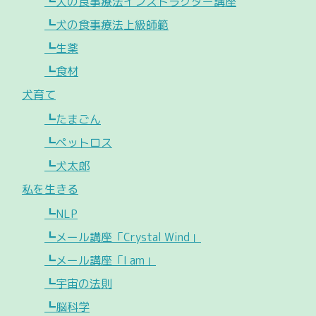
┗犬の食事療法インストラクター講座
┗犬の食事療法上級師範
┗生薬
┗食材
犬育て
┗たまごん
┗ペットロス
┗犬太郎
私を生きる
┗NLP
┗メール講座「Crystal Wind」
┗メール講座「I am」
┗宇宙の法則
┗脳科学