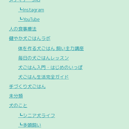
┗Instagram
┗YouTube
人の食事療法
健やか犬ごはんラボ
体を作る犬ごはん 飼い主力講座
毎日の犬ごはんレッスン
犬ごはん入門・はじめのいっぽ
犬ごはん生活完全ガイド
手づくり犬ごはん
未分類
犬のこと
┗シニア犬ライフ
┗多頭飼い