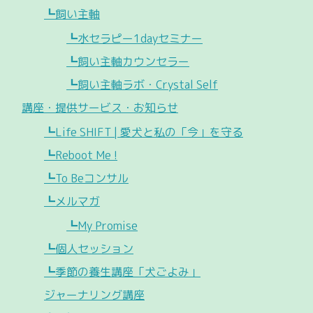
┗飼い主軸
┗水セラピー1dayセミナー
┗飼い主軸カウンセラー
┗飼い主軸ラボ・Crystal Self
講座・提供サービス・お知らせ
┗Life SHIFT | 愛犬と私の「今」を守る
┗Reboot Me !
┗To Beコンサル
┗メルマガ
┗My Promise
┗個人セッション
┗季節の養生講座「犬ごよみ」
ジャーナリング講座