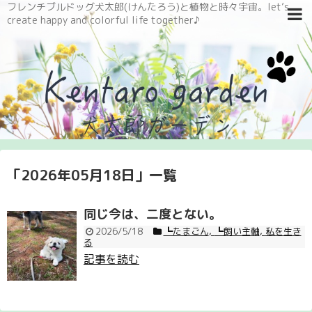
フレンチブルドッグ犬太郎(けんたろう)と植物と時々宇宙。let’s
create happy and colorful life together♪
「
2026年05月18日
」
一覧
同じ今は、二度とない。
2026/5/18
┗たまごん
,
┗飼い主軸
,
私を生き
る
記事を読む