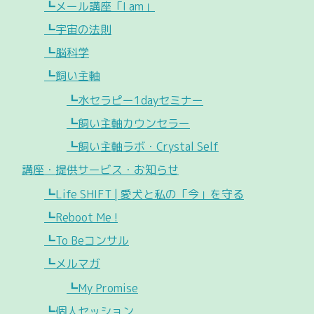
┗メール講座「I am」
┗宇宙の法則
┗脳科学
┗飼い主軸
┗水セラピー1dayセミナー
┗飼い主軸カウンセラー
┗飼い主軸ラボ・Crystal Self
講座・提供サービス・お知らせ
┗Life SHIFT | 愛犬と私の「今」を守る
┗Reboot Me !
┗To Beコンサル
┗メルマガ
┗My Promise
┗個人セッション