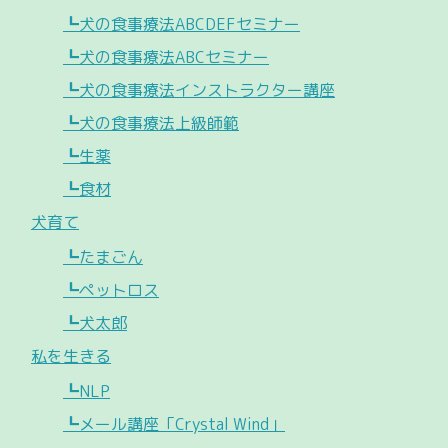
┗犬の食事療法ABCDEFセミナー
┗犬の食事療法ABCセミナー
┗犬の食事療法インストラクター講座
┗犬の食事療法上級師範
┗生薬
┗食材
犬育て
┗たまごん
┗ペットロス
┗犬太郎
私を生きる
┗NLP
┗メール講座「Crystal Wind」