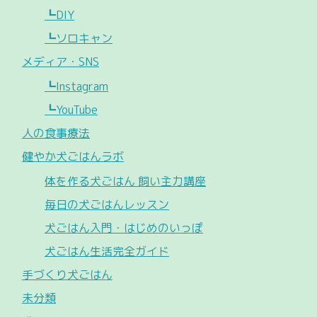
┗DIY
┗ソロキャン
メディア・SNS
┗Instagram
┗YouTube
人の食事療法
健やか犬ごはんラボ
体を作る犬ごはん 飼い主力講座
毎日の犬ごはんレッスン
犬ごはん入門・はじめのいっぽ
犬ごはん生活完全ガイド
手づくり犬ごはん
未分類