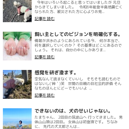
今年はいろいろ起こると思ってはいましたが 元旦
からきてしまいました。 令和6年能登半島地震亡く
なられた方、被災された方に心よりお見...
記事を読む
飼い主としてのビジョンを明確化する。
情報が洪水のようにあふれている今、 何が本当で、
何を選択していくのか？ その基準はどこにあるので
しょう。 それは、自分の中にしかありま...
記事を読む
感覚を研ぎ澄ます。
空気なんて読まなくていいし そもそも読むもので
はないし(´艸｀)笑 世間の目親の目社会的評価 そん
なものほんとにどーでもいいよ ...
記事を読む
できないのは、犬のせいじゃない。
たまちゃん、 2回目の筑波山へ 行ってきました。 男
体山山頂は2回目。 女体山は初登頂です。 ちなみ
に、 先代の犬太郎さんは...