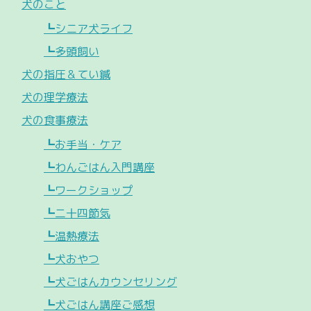
犬のこと
┗シニア犬ライフ
┗多頭飼い
犬の指圧＆てい鍼
犬の理学療法
犬の食事療法
┗お手当・ケア
┗わんごはん入門講座
┗ワークショップ
┗二十四節気
┗温熱療法
┗犬おやつ
┗犬ごはんカウンセリング
┗犬ごはん講座ご感想