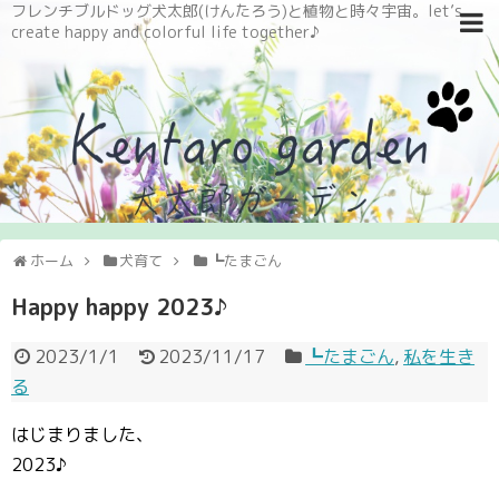
フレンチブルドッグ犬太郎(けんたろう)と植物と時々宇宙。let’s
create happy and colorful life together♪
ホーム
犬育て
┗たまごん
Happy happy 2023♪
2023/1/1
2023/11/17
┗たまごん
,
私を生き
る
はじまりました、
2023♪