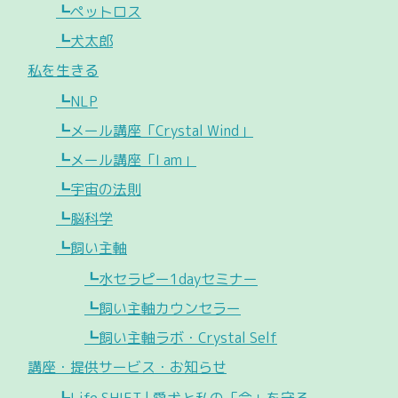
┗ペットロス
┗犬太郎
私を生きる
┗NLP
┗メール講座「Crystal Wind」
┗メール講座「I am」
┗宇宙の法則
┗脳科学
┗飼い主軸
┗水セラピー1dayセミナー
┗飼い主軸カウンセラー
┗飼い主軸ラボ・Crystal Self
講座・提供サービス・お知らせ
┗Life SHIFT | 愛犬と私の「今」を守る