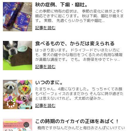
秋の症例、下痢・嘔吐。
この季節に特有の症状は、 季節の変化に体が上手く
順応できずに起こります。 秋は下痢、嘔吐が増えま
す。 実際、 先週くらいから下痢や嘔吐...
記事を読む
食べるもので、からだは変えられる
はっきり言います。 ドライフードでいきたい方に
も、愛犬の健やかな毎日をつくるための有用な情報
が満載な講座です。 でも。 お野菜をゆでてトッ...
記事を読む
いつのまに。
たまちゃん、4歳になりました。 ちっちゃくてお顔
もベビーフェイスのままだから そんなに時が過ぎた
とは思えないけれど。 犬太郎の望みか...
記事を読む
この時期のカイカイの正体をあばく！
梅雨ですがなんだかんだと毎日おさんぽにいけてい