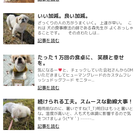
いい加減。良い加減。
ざっくりの人の方がうまくいく。 上達が早い。 こ
れは 犬の食事療法の師である森先生が よくおっしゃ
ることです。 その点わたしは...
記事を読む
たった１万回の食卓に、 笑顔と幸せ
を。
気になるー
と、チェックしていた会社さんからDM
いただきましてヒューマングレードのカスタムフレ
ッシュドッグフード モニター...
記事を読む
続けられる工夫。スムースな動線大事！
梅雨前なのに、暑いですね(T_T)明日はもっと暑いと
な。湿度が高いと、人も犬も体調に影響するので気
をつけましょう(*´∀｀) ------...
記事を読む