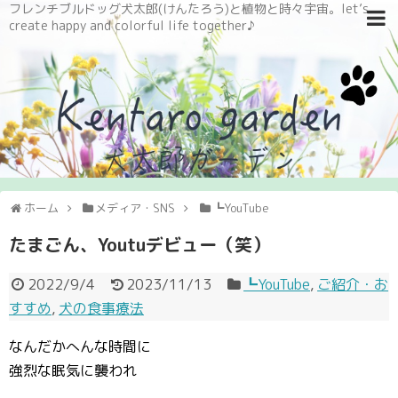
フレンチブルドッグ犬太郎(けんたろう)と植物と時々宇宙。let’s
create happy and colorful life together♪
ホーム
メディア・SNS
┗YouTube
たまごん、Youtuデビュー（笑）
2022/9/4
2023/11/13
┗YouTube
,
ご紹介・お
すすめ
,
犬の食事療法
なんだかへんな時間に
強烈な眠気に襲われ