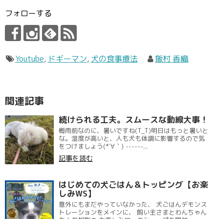
フォローする
Youtube
,
ドギーマン
,
犬の食事療法
飯村 香織
関連記事
続けられる工夫。スムースな動線大事！
梅雨前なのに、暑いですね(T_T)明日はもっと暑いと
な。湿度が高いと、人も犬も体調に影響するので気
をつけましょう(*´∀｀) ------...
記事を読む
はじめての犬ごはん＆トッピング【お楽
しみWS】
意外にもまだやっていなかった、 犬ごはんデモンス
トレーションをメインに、 飼い主さまとわんちゃん