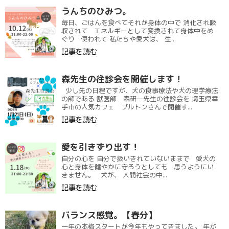
うんちのひみつ。
毎日、ごはんを食べてそれが身体の中で 消化され吸
収されて エネルギーとして変換されて身体中をめ
ぐり 使われて 私たちや愛犬は、 生...
記事を読む
森先生の往診会を開催します！
少し先の日程ですが、犬の食事療法や犬の理学療法
の師である 獣医師 森研一先生の往診会を 埼玉県幸
手市の人気カフェ ブルトンさんで開催す...
記事を読む
愛を引きずり出す！
自分の心を 自分で扱いきれていないままで 愛犬の
心と身体を健やかに守ろうとしても 思うようにい
きません。 犬が、 人間社会の中...
記事を読む
バランス感覚。【春分】
一年の本格スタートが今年もやってきました。 年が