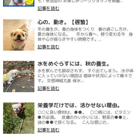
も！参加型の お楽しみワークショップを開催...
記事を読む
心の、動き。【啓蟄】
冬の養生が、春の身体をつくり 春の過ごし方が、
夏の身体になる。 冬から春へ、移り変わる今 身
体や心が揺らぎやすい時期です。...
記事を読む
水をめぐらすには、秋の養生。
水を飲んでも吸収されず、 すぐ出てしまう。 水が体
に入っていかない原因は 個体や状況によって様々で
す。 交感神経亢進 保水...
記事を読む
栄養学だけでは、活かせない理由。
○○に良い食材は、●●。 ○○病には、ビタミン
●が必須。 皮膚のかいかいには、野菜の●●と、
油の●●で良くなる。 こんな感じの...
記事を読む