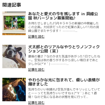
関連記事
あなたと愛犬の今を残します in 洞峰公
園 秋バージョン募集開始♪
お待たせしました♪5月キラキラの新緑の中開催した
この企画。大好評だったので紅葉の美しい11月の洞
峰公園でまたやります！ ---------...
記事を読む
犬太郎とのリアルなやりとりノンフィク
ション公開（笑）
最後の暑さ？なのかまた気温があがった1日でしたね
ー。空気は秋の香りがするから涼しい毎日まであと
少しかな(*´∀｀) -----------...
記事を読む
やわらかな光に包まれて、優しい表情が
輝きました
気持ちのいい秋晴れ♪空気が澄んでキリッとしていて
とーーっても気持ちいいですねぇ(*´∀｀) あと１週
間！なので気になるあの状態を見に行って...
記事を読む