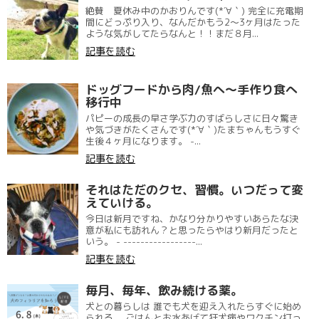
絶賛 夏休み中のかおりんです(*´∀｀) 完全に充電期
間にどっぷり入り、なんだかもう2〜3ヶ月はたった
ような気がしてたらなんと！！まだ８月...
記事を読む
ドッグフードから肉/魚へ〜手作り食へ
移行中
パピーの成長の早さ学ぶ力のすばらしさに日々驚き
や気づきがたくさんです(*´∀｀)たまちゃんもうすぐ
生後４ヶ月になります。 -...
記事を読む
それはただのクセ、習慣。いつだって変
えていける。
今日は新月ですね、かなり分かりやすいあらたな決
意が私にも訪れん？と思ったらやはり新月だったと
いう。 - -----------------...
記事を読む
毎月、毎年、飲み続ける薬。
犬との暮らしは 誰でも犬を迎え入れたらすぐに始め
られる。 ごはんとお水あげて狂犬病やワクチン打っ