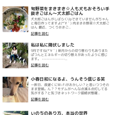
旬野菜をまきまき☆人も犬もおそろい手
抜きごはん〜犬太郎ごはん
犬太郎ごはんがしばらくUpできていませんがちゃん
と毎日作ってますよ(*´∀｀) 肉まきお野菜☆犬太郎ご
はん 最近、つくりおきご...
記事を読む
私は私に降伏しました
9月ですね(*´∀｀) 新月からの切り替わりもありまた
ぱつんとエネルギーの切り替えがあったように感じ
ます。 ---------------...
記事を読む
小春日和になるよ、うんそう信じる笑
一昨日、夜遅くにWi-Fiがおかしい？と思いつつその
まま翌朝。ん？？モデムがへんな点滅＆点灯してる
気がする？と気づきネットワーク接続状態確...
記事を読む
いのちのあり方、本当の世界