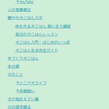
┗YouTube
人の食事療法
健やか犬ごはんラボ
体を作る犬ごはん 飼い主力講座
毎日の犬ごはんレッスン
犬ごはん入門・はじめのいっぽ
犬ごはん生活完全ガイド
手づくり犬ごはん
未分類
犬のこと
┗シニア犬ライフ
┗多頭飼い
犬の指圧＆てい鍼
犬の理学療法