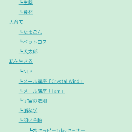
┗生薬
┗食材
犬育て
┗たまごん
┗ペットロス
┗犬太郎
私を生きる
┗NLP
┗メール講座「Crystal Wind」
┗メール講座「I am」
┗宇宙の法則
┗脳科学
┗飼い主軸
┗水セラピー1dayセミナー