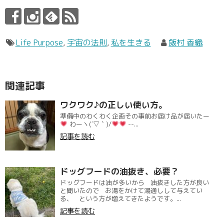
Life Purpose
,
宇宙の法則
,
私を生きる
飯村 香織
関連記事
ワクワク♪の正しい使い方。
準備中のわくわく企画その事前お届け品が届いたー
わーヽ(´▽｀)/
--...
記事を読む
ドッグフードの油抜き、必要？
ドッグフードは油が多いから 油抜きした方が良い
と聞いたので お湯をかけて湯通しして与えてい
る、 という方が増えてきたようです。...
記事を読む