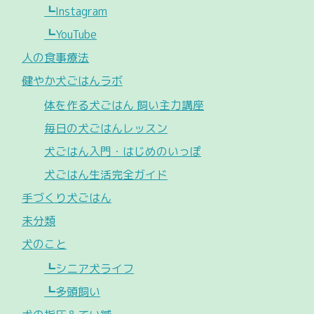
┗Instagram
┗YouTube
人の食事療法
健やか犬ごはんラボ
体を作る犬ごはん 飼い主力講座
毎日の犬ごはんレッスン
犬ごはん入門・はじめのいっぽ
犬ごはん生活完全ガイド
手づくり犬ごはん
未分類
犬のこと
┗シニア犬ライフ
┗多頭飼い