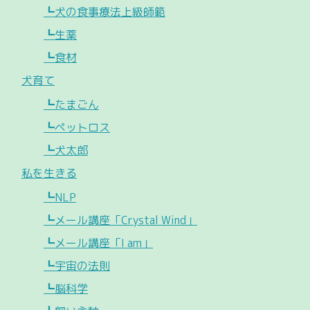
┗犬の食事療法上級師範
┗生薬
┗食材
犬育て
┗たまごん
┗ペットロス
┗犬太郎
私を生きる
┗NLP
┗メール講座「Crystal Wind」
┗メール講座「I am」
┗宇宙の法則
┗脳科学