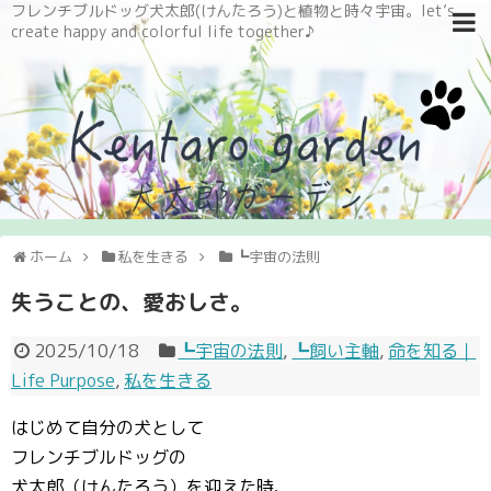
フレンチブルドッグ犬太郎(けんたろう)と植物と時々宇宙。let’s
create happy and colorful life together♪
ホーム
私を生きる
┗宇宙の法則
失うことの、愛おしさ。
2025/10/18
┗宇宙の法則
,
┗飼い主軸
,
命を知る｜
Life Purpose
,
私を生きる
はじめて自分の犬として
フレンチブルドッグの
犬太郎（けんたろう）を迎えた時、