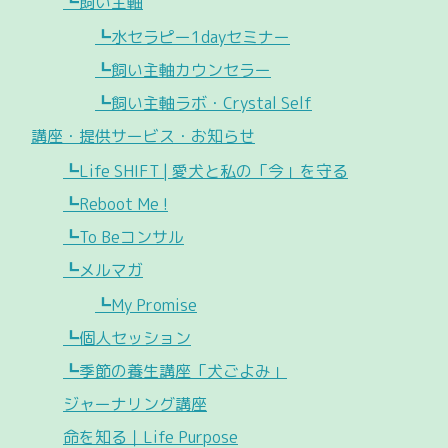
┗飼い主軸
┗水セラピー1dayセミナー
┗飼い主軸カウンセラー
┗飼い主軸ラボ・Crystal Self
講座・提供サービス・お知らせ
┗Life SHIFT | 愛犬と私の「今」を守る
┗Reboot Me !
┗To Beコンサル
┗メルマガ
┗My Promise
┗個人セッション
┗季節の養生講座「犬ごよみ」
ジャーナリング講座
命を知る｜Life Purpose