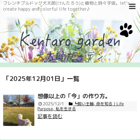
フレンチブルドッグ犬太郎(けんたろう)と植物と時々宇宙。let’s
create happy and colorful life together♪
「
2025年12月01日
」
一覧
想像以上の「今」の作り方。
2025/12/1
┗飼い主軸
,
命を知る｜Life
Purpose
,
私を生きる
記事を読む