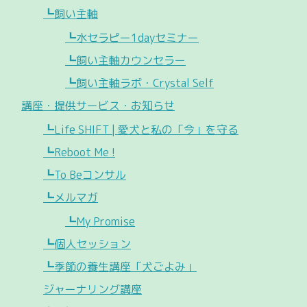
┗飼い主軸
┗水セラピー1dayセミナー
┗飼い主軸カウンセラー
┗飼い主軸ラボ・Crystal Self
講座・提供サービス・お知らせ
┗Life SHIFT | 愛犬と私の「今」を守る
┗Reboot Me !
┗To Beコンサル
┗メルマガ
┗My Promise
┗個人セッション
┗季節の養生講座「犬ごよみ」
ジャーナリング講座