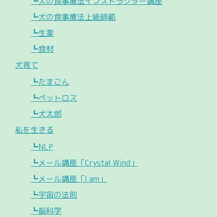
┗犬の食事療法インストラクター講座
┗犬の食事療法上級師範
┗生薬
┗食材
犬育て
┗たまごん
┗ペットロス
┗犬太郎
私を生きる
┗NLP
┗メール講座「Crystal Wind」
┗メール講座「I am」
┗宇宙の法則
┗脳科学