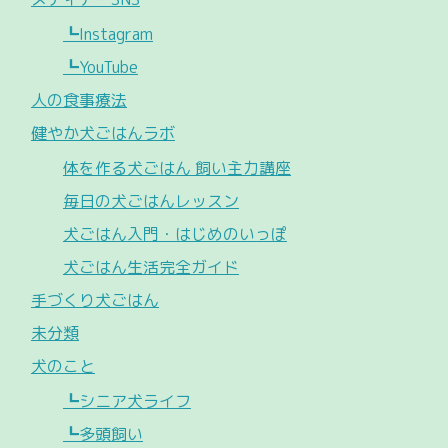
┗Instagram
┗YouTube
人の食事療法
健やか犬ごはんラボ
体を作る犬ごはん 飼い主力講座
毎日の犬ごはんレッスン
犬ごはん入門・はじめのいっぽ
犬ごはん生活完全ガイド
手づくり犬ごはん
未分類
犬のこと
┗シニア犬ライフ
┗多頭飼い