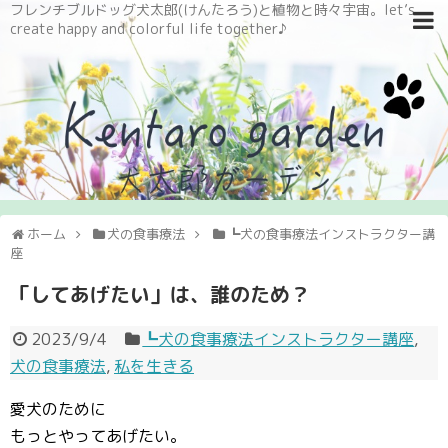
フレンチブルドッグ犬太郎(けんたろう)と植物と時々宇宙。let’s
create happy and colorful life together♪
ホーム
犬の食事療法
┗犬の食事療法インストラクター講
座
「してあげたい」は、誰のため？
2023/9/4
┗犬の食事療法インストラクター講座
,
犬の食事療法
,
私を生きる
愛犬のために
もっとやってあげたい。