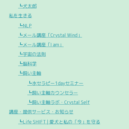
┗犬太郎
私を生きる
┗NLP
┗メール講座「Crystal Wind」
┗メール講座「I am」
┗宇宙の法則
┗脳科学
┗飼い主軸
┗水セラピー1dayセミナー
┗飼い主軸カウンセラー
┗飼い主軸ラボ・Crystal Self
講座・提供サービス・お知らせ
┗Life SHIFT | 愛犬と私の「今」を守る