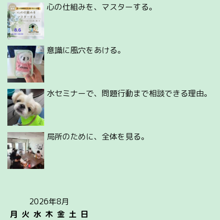
心の仕組みを、マスターする。
意識に風穴をあける。
水セミナーで、問題行動まで相談できる理由。
局所のために、全体を見る。
2026年8月
月
火
水
木
金
土
日