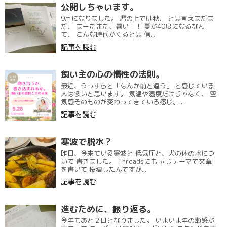
公開しちゃいます。
9月になりました。 暦の上では秋、 とは言えまだま
だ、 まーだまだ、暑い！！ 夏が40度になるなん
て、 こんな時代がくるとは 信...
記事を読む
飼い主の心の慣性の法則。
最近、うっすらと「なんか前と違う」 と感じている
人は多いと思います。 気温や湿度だけじゃなく、 空
気感そのものが変わってきている感じ。...
記事を読む
寒波で脱水？
昨日、今来ている寒波と 低気圧と、犬の体の水につ
いて 書きました。 Threadsにも 同じテーマで文章
を書いて 投稿したんですが...
記事を読む
進むために、振り返る。
今年もあと２日となりました。 いよいよ年の瀬感が