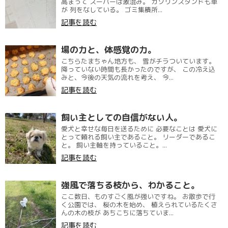
高まって スーパーは激混み。 ガソリンスタンドも車
が 列をなしている。 ゴミ集積所...
記事を読む
場の力と、体感覚の力。
こちらたまちゃん地方も、 雪がチラついています。
降っていない時間も長かったのですが、 この冷え込
みと、今後の天気の流れを考え、 今...
記事を読む
飼い主としての自信がない人。
愛犬と幸せな毎日を送るために 必要なことは 愛犬に
とって頼れる飼い主であること。 リーダーであるこ
と。 飼い主軸を持っていること。...
記事を読む
強風で落ちる枝から、わかること。
ここ数日、ものすごく風が強いですね。 お散歩で行
く公園では、 桜の木を始め、 植えられているたくさ
んの木の枝が あちこちに落ちていま...
記事を読む