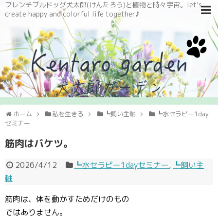
フレンチブルドッグ犬太郎(けんたろう)と植物と時々宇宙。let’s
create happy and colorful life together♪
ホーム
私を生きる
┗飼い主軸
┗水セラピー1day
セミナー
筋肉はバケツ。
2026/4/12
┗水セラピー1dayセミナー
,
┗飼い主
軸
筋肉は、体を動かすためだけのもの
ではありません。