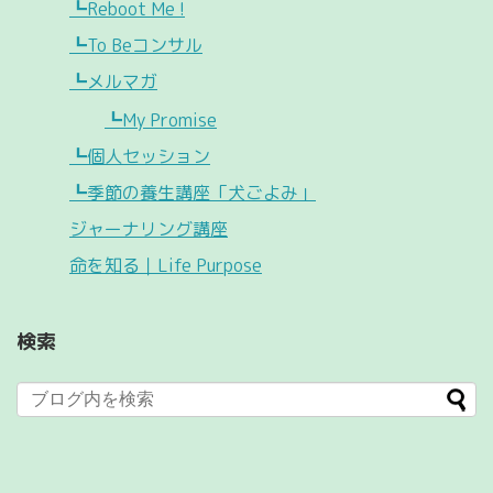
┗Reboot Me !
┗To Beコンサル
┗メルマガ
┗My Promise
┗個人セッション
┗季節の養生講座「犬ごよみ」
ジャーナリング講座
命を知る｜Life Purpose
検索