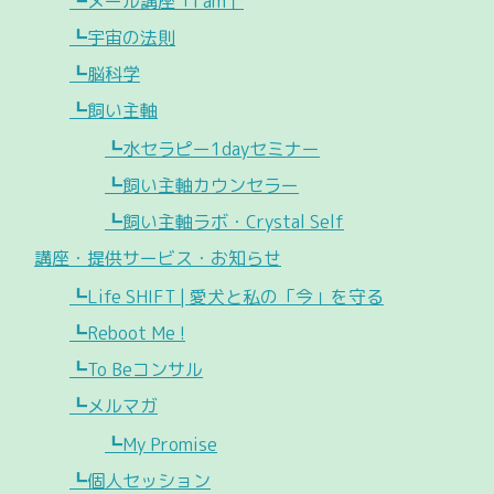
┗メール講座「I am」
┗宇宙の法則
┗脳科学
┗飼い主軸
┗水セラピー1dayセミナー
┗飼い主軸カウンセラー
┗飼い主軸ラボ・Crystal Self
講座・提供サービス・お知らせ
┗Life SHIFT | 愛犬と私の「今」を守る
┗Reboot Me !
┗To Beコンサル
┗メルマガ
┗My Promise
┗個人セッション