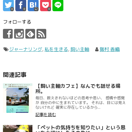
0
0
0
フォローする
ジャーナリング
,
私を生きる
,
飼い主軸
飯村 香織
関連記事
【飼い主軸カフェ】なんでも話せる場
所。
毎日、数えきれないほどの思考や思い、 感情や感覚
が 自分の中に生まれています。 それは、目には見え
ないけれど 確実に存在しているから...
記事を読む
「ペットの気持ちを知りたい」という思