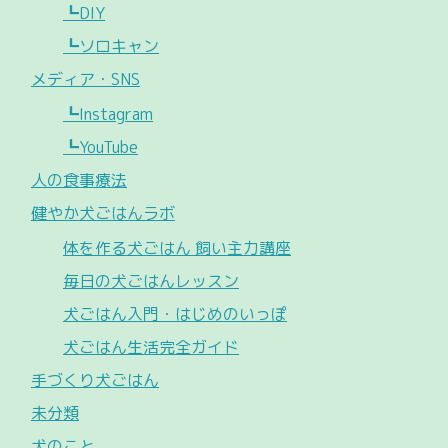
┗DIY
┗ソロキャン
メディア・SNS
┗Instagram
┗YouTube
人の食事療法
健やか犬ごはんラボ
体を作る犬ごはん 飼い主力講座
毎日の犬ごはんレッスン
犬ごはん入門・はじめのいっぽ
犬ごはん生活完全ガイド
手づくり犬ごはん
未分類
犬のこと