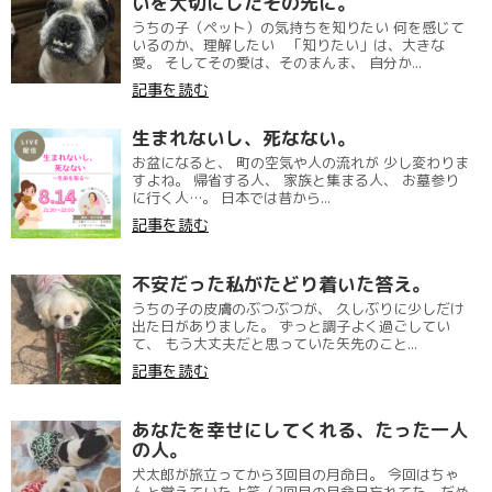
いを大切にしたその先に。
うちの子（ペット）の気持ちを知りたい 何を感じて
いるのか、理解したい 「知りたい」は、大きな
愛。 そしてその愛は、そのまんま、 自分か...
記事を読む
生まれないし、死なない。
お盆になると、 町の空気や人の流れが 少し変わりま
すよね。 帰省する人、 家族と集まる人、 お墓参り
に行く人…。 日本では昔から...
記事を読む
不安だった私がたどり着いた答え。
うちの子の皮膚のぶつぶつが、 久しぶりに少しだけ
出た日がありました。 ずっと調子よく過ごしてい
て、 もう大丈夫だと思っていた矢先のこと...
記事を読む
あなたを幸せにしてくれる、たった一人
の人。
犬太郎が旅立ってから3回目の月命日。 今回はちゃ
んと覚えていたよ笑（2回目の月命日忘れてた、だめ