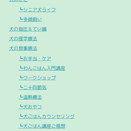
┗シニア犬ライフ
┗多頭飼い
犬の指圧＆てい鍼
犬の理学療法
犬の食事療法
┗お手当・ケア
┗わんごはん入門講座
┗ワークショップ
┗二十四節気
┗温熱療法
┗犬おやつ
┗犬ごはんカウンセリング
┗犬ごはん講座ご感想