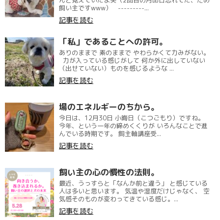
飼い主ですwww） ---------...
記事を読む
「私」であることへの許可。
ありのままで 素のままで やわらかくて力みがない。
力が入っている感じがして 何か外に出していない
（出せていない）ものを感じるような ...
記事を読む
場のエネルギーのちから。
今日は、12月30日 小晦日（こつごもり）ですね。
今年、という一年の締めくくりが いろんなことで進
んでいる時期です。 飼主軸講座受...
記事を読む
飼い主の心の慣性の法則。
最近、うっすらと「なんか前と違う」 と感じている
人は多いと思います。 気温や湿度だけじゃなく、 空
気感そのものが変わってきている感じ。...
記事を読む