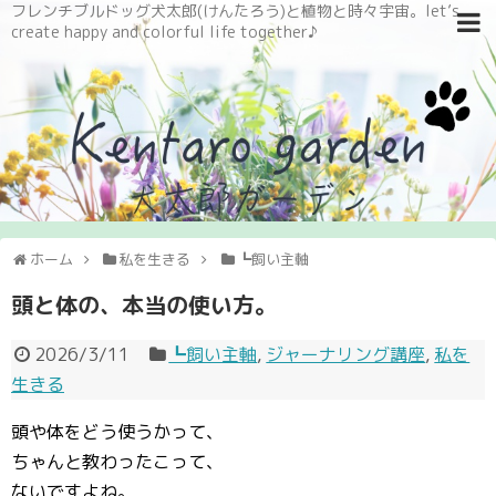
フレンチブルドッグ犬太郎(けんたろう)と植物と時々宇宙。let’s
create happy and colorful life together♪
ホーム
私を生きる
┗飼い主軸
頭と体の、本当の使い方。
2026/3/11
┗飼い主軸
,
ジャーナリング講座
,
私を
生きる
頭や体をどう使うかって、
ちゃんと教わったこって、
ないですよね。