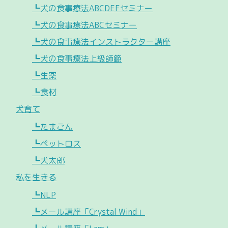
┗犬の食事療法ABCDEFセミナー
┗犬の食事療法ABCセミナー
┗犬の食事療法インストラクター講座
┗犬の食事療法上級師範
┗生薬
┗食材
犬育て
┗たまごん
┗ペットロス
┗犬太郎
私を生きる
┗NLP
┗メール講座「Crystal Wind」