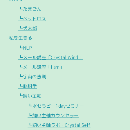
┗たまごん
┗ペットロス
┗犬太郎
私を生きる
┗NLP
┗メール講座「Crystal Wind」
┗メール講座「I am」
┗宇宙の法則
┗脳科学
┗飼い主軸
┗水セラピー1dayセミナー
┗飼い主軸カウンセラー
┗飼い主軸ラボ・Crystal Self