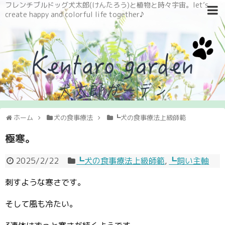
フレンチブルドッグ犬太郎(けんたろう)と植物と時々宇宙。let’s
create happy and colorful life together♪
ホーム
犬の食事療法
┗犬の食事療法上級師範
極寒。
2025/2/22
┗犬の食事療法上級師範
,
┗飼い主軸
刺すような寒さです。
そして風も冷たい。