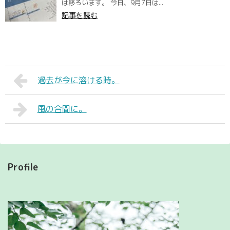
は移ろいます。 今日、9月7日は...
記事を読む
過去が今に溶ける時。
風の合間に。
Profile