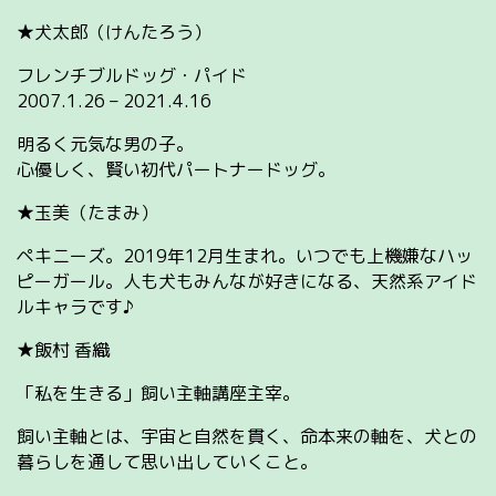
★犬太郎（けんたろう）
フレンチブルドッグ・パイド
2007.1.26 – 2021.4.16
明るく元気な男の子。
心優しく、賢い初代パートナードッグ。
★玉美（たまみ）
ペキニーズ。2019年12月生まれ。いつでも上機嫌なハッ
ピーガール。人も犬もみんなが好きになる、天然系アイド
ルキャラです♪
★飯村 香織
「私を生きる」飼い主軸講座主宰。
飼い主軸とは、宇宙と自然を貫く、命本来の軸を、犬との
暮らしを通して思い出していくこと。