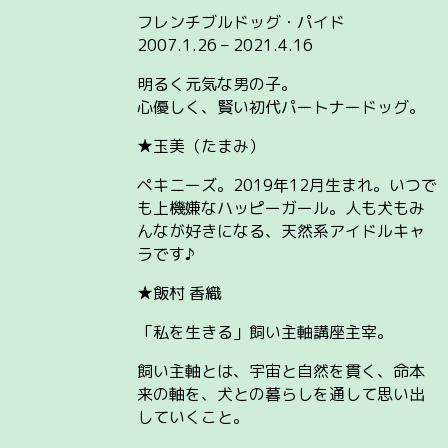
フレンチブルドッグ・パイド
2007.1.26 – 2021.4.16
明るく元気な男の子。
心優しく、賢い初代パートナードッグ。
★玉美（たまみ）
ペキニーズ。2019年12月生まれ。いつで
も上機嫌なハッピーガール。人も犬もみ
んなが好きになる、天然系アイドルキャ
ラです♪
★飯村 香織
「私を生きる」飼い主軸講座主宰。
飼い主軸とは、宇宙と自然を貫く、命本
来の軸を、犬との暮らしを通して思い出
していくこと。