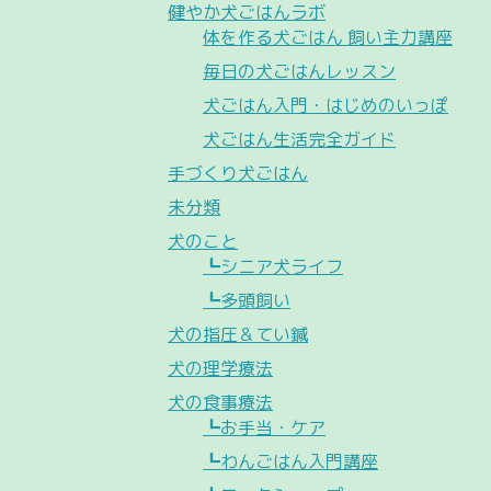
健やか犬ごはんラボ
体を作る犬ごはん 飼い主力講座
毎日の犬ごはんレッスン
犬ごはん入門・はじめのいっぽ
犬ごはん生活完全ガイド
手づくり犬ごはん
未分類
犬のこと
┗シニア犬ライフ
┗多頭飼い
犬の指圧＆てい鍼
犬の理学療法
犬の食事療法
┗お手当・ケア
┗わんごはん入門講座