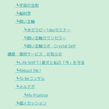
┗宇宙の法則
┗脳科学
┗飼い主軸
┗水セラピー1dayセミナー
┗飼い主軸カウンセラー
┗飼い主軸ラボ・Crystal Self
講座・提供サービス・お知らせ
┗Life SHIFT | 愛犬と私の「今」を守る
┗Reboot Me !
┗To Beコンサル
┗メルマガ
┗My Promise
┗個人セッション