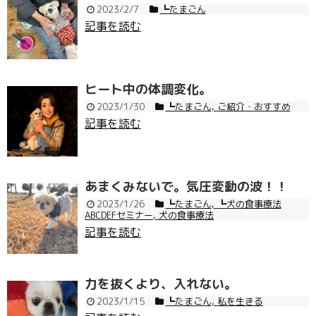
2023/2/7
┗たまごん
記事を読む
ヒート中の体調変化。
2023/1/30
┗たまごん
,
ご紹介・おすすめ
記事を読む
あまくみないで。気圧変動の波！！
2023/1/26
┗たまごん
,
┗犬の食事療法
ABCDEFセミナー
,
犬の食事療法
記事を読む
力を抜くより、入れない。
2023/1/15
┗たまごん
,
私を生きる