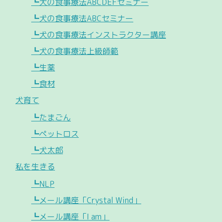
┗犬の食事療法ABCDEFセミナー
┗犬の食事療法ABCセミナー
┗犬の食事療法インストラクター講座
┗犬の食事療法上級師範
┗生薬
┗食材
犬育て
┗たまごん
┗ペットロス
┗犬太郎
私を生きる
┗NLP
┗メール講座「Crystal Wind」
┗メール講座「I am」