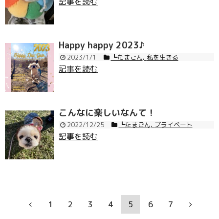
記事を読む
Happy happy 2023♪
2023/1/1
┗たまごん
,
私を生きる
記事を読む
こんなに楽しいなんて！
2022/12/25
┗たまごん
,
プライベート
記事を読む
1
2
3
4
5
6
7