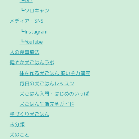
┗DIY
┗ソロキャン
メディア・SNS
┗Instagram
┗YouTube
人の食事療法
健やか犬ごはんラボ
体を作る犬ごはん 飼い主力講座
毎日の犬ごはんレッスン
犬ごはん入門・はじめのいっぽ
犬ごはん生活完全ガイド
手づくり犬ごはん
未分類
犬のこと