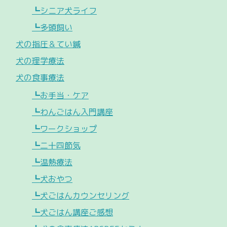
┗シニア犬ライフ
┗多頭飼い
犬の指圧＆てい鍼
犬の理学療法
犬の食事療法
┗お手当・ケア
┗わんごはん入門講座
┗ワークショップ
┗二十四節気
┗温熱療法
┗犬おやつ
┗犬ごはんカウンセリング
┗犬ごはん講座ご感想