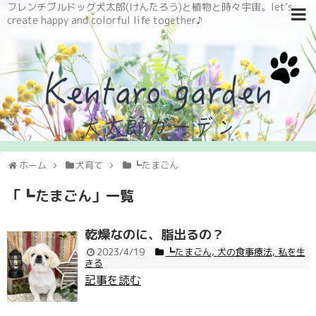
フレンチブルドッグ犬太郎(けんたろう)と植物と時々宇宙。let’s
create happy and colorful life together♪
ホーム
犬育て
┗たまごん
「
┗たまごん
」
一覧
乾燥なのに、脂出るの？
2023/4/19
┗たまごん
,
犬の食事療法
,
私を生
きる
記事を読む