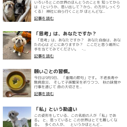
いろいろとこの世界のほんとうのことを 知ってから
は （というか、思い出して？から、の方がしっくり
くる） 神社に自ら行くことが ほとんどな...
記事を読む
「思考」は、あなたですか？
「思考」は、あなたですか？ あなた自身は、あな
たの心は どこにありますか？ ここだと思う場所に
手を当ててみてください。 -...
記事を読む
願いごとの習慣。
今日は9月9日、 「重陽の節句」です。 不老長寿や
無病息災、 そして子孫繁栄を祈りつつ、 秋の味覚や
行事を通じて 命の大切さを...
記事を読む
「私」という勘違い
この姿形をしている、この名前の人が 「私」であ
る。 と、思っていると この世界はとても難しくな
る。 多くの人が、 というかほとんど...