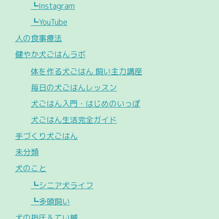
┗Instagram
┗YouTube
人の食事療法
健やか犬ごはんラボ
体を作る犬ごはん 飼い主力講座
毎日の犬ごはんレッスン
犬ごはん入門・はじめのいっぽ
犬ごはん生活完全ガイド
手づくり犬ごはん
未分類
犬のこと
┗シニア犬ライフ
┗多頭飼い
犬の指圧＆てい鍼