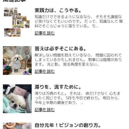
実践力は、こうやる。
知識だけでできるようになるなら、 そもそも講座な
ど受けなくてもいいのです。 だって、知識なんて 無
料でそこらじゅうに落ちている。 ち...
記事を読む
答えは必ずそこにある。
解決しない問題を抱えているなら、 問題に囚われて
しまっているかもしれません。 物事には陰陽があり
ます。 光と影。 見る角度を変えない...
記事を読む
滞りを、流すために。
滞りは万病のもと。 それは、 体だけでなく 心もま
ったく同じです。 5月も今日で終わり。 明日から、
今年上半期の最後であり、 ...
記事を読む
自分元年！ビジョンの創り方。