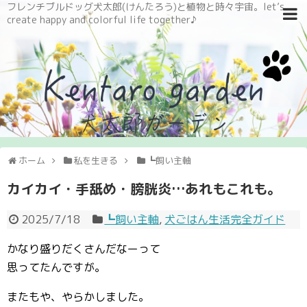
フレンチブルドッグ犬太郎(けんたろう)と植物と時々宇宙。let’s
create happy and colorful life together♪
ホーム
私を生きる
┗飼い主軸
カイカイ・手舐め・膀胱炎…あれもこれも。
2025/7/18
┗飼い主軸
,
犬ごはん生活完全ガイド
かなり盛りだくさんだなーって
思ってたんですが。
またもや、やらかしました。