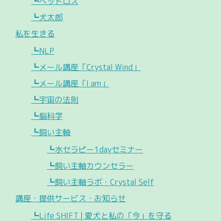
┗ペットロス
┗犬太郎
私を生きる
┗NLP
┗メール講座「Crystal Wind」
┗メール講座「I am」
┗宇宙の法則
┗脳科学
┗飼い主軸
┗水セラピー1dayセミナー
┗飼い主軸カウンセラー
┗飼い主軸ラボ・Crystal Self
講座・提供サービス・お知らせ
┗Life SHIFT | 愛犬と私の「今」を守る