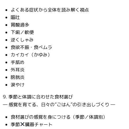
よくある症状から全体を読み解く視点
嘔吐
胃酸過多
下痢／軟便
逆くしゃみ
食欲不振・食べムラ
カイカイ（かゆみ）
手舐め
外耳炎
膀胱炎
涙やけ
9. 季節と体調に合わせた食材選び
― 感覚を育てる、日々の“ごはん”の引き出しづくり ―
食材選びの感覚を身につける（季節／体調別）
季節
臓器チャート