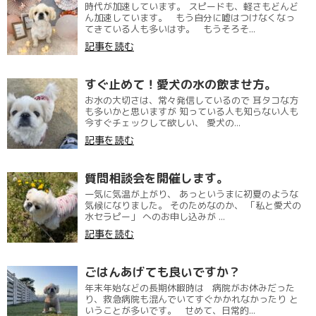
時代が加速しています。 スピードも、軽さもどんど
ん加速しています。 もう自分に嘘はつけなくなっ
てきている人も多いはず。 もうそろそ...
記事を読む
すぐ止めて！愛犬の水の飲ませ方。
お水の大切さは、常々発信しているので 耳タコな方
も多いかと思いますが 知っている人も知らない人も
今すぐチェックして欲しい、 愛犬の...
記事を読む
質問相談会を開催します。
一気に気温が上がり、 あっというまに初夏のような
気候になりました。 そのためなのか、 「私と愛犬の
水セラピー」 へのお申し込みが ...
記事を読む
ごはんあげても良いですか？
年末年始などの長期休暇時は 病院がお休みだった
り、救急病院も混んでいてすぐかかれなかったり と
いうことが多いです。 せめて、日常的...