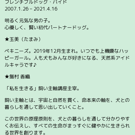
フレンチブルドッグ・パイド
2007.1.26 – 2021.4.16
明るく元気な男の子。
心優しく、賢い初代パートナードッグ。
★玉美（たまみ）
ペキニーズ。2019年12月生まれ。いつでも上機嫌なハッ
ピーガール。人も犬もみんなが好きになる、天然系アイド
ルキャラです♪
★飯村 香織
「私を生きる」飼い主軸講座主宰。
飼い主軸とは、宇宙と自然を貫く、命本来の軸を、犬との
暮らしを通して思い出していくこと。
この世界の原理原則を、犬との暮らしを通して分かりやす
くお伝えし、すべての生命がまっすぐに健やかに生きられ
る世界を創ります。