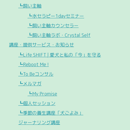
┗飼い主軸
┗水セラピー1dayセミナー
┗飼い主軸カウンセラー
┗飼い主軸ラボ・Crystal Self
講座・提供サービス・お知らせ
┗Life SHIFT | 愛犬と私の「今」を守る
┗Reboot Me !
┗To Beコンサル
┗メルマガ
┗My Promise
┗個人セッション
┗季節の養生講座「犬ごよみ」
ジャーナリング講座