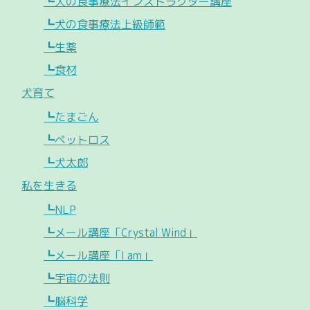
┗犬の食事療法インストラクター講座
┗犬の食事療法上級師範
┗生薬
┗食材
犬育て
┗たまごん
┗ペットロス
┗犬太郎
私を生きる
┗NLP
┗メール講座「Crystal Wind」
┗メール講座「I am」
┗宇宙の法則
┗脳科学