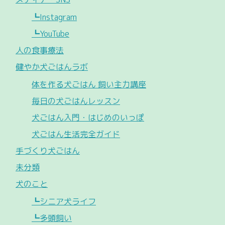
┗Instagram
┗YouTube
人の食事療法
健やか犬ごはんラボ
体を作る犬ごはん 飼い主力講座
毎日の犬ごはんレッスン
犬ごはん入門・はじめのいっぽ
犬ごはん生活完全ガイド
手づくり犬ごはん
未分類
犬のこと
┗シニア犬ライフ
┗多頭飼い