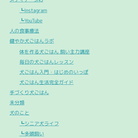
┗Instagram
┗YouTube
人の食事療法
健やか犬ごはんラボ
体を作る犬ごはん 飼い主力講座
毎日の犬ごはんレッスン
犬ごはん入門・はじめのいっぽ
犬ごはん生活完全ガイド
手づくり犬ごはん
未分類
犬のこと
┗シニア犬ライフ
┗多頭飼い