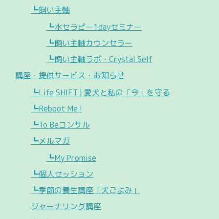
┗飼い主軸
┗水セラピー1dayセミナー
┗飼い主軸カウンセラー
┗飼い主軸ラボ・Crystal Self
講座・提供サービス・お知らせ
┗Life SHIFT | 愛犬と私の「今」を守る
┗Reboot Me !
┗To Beコンサル
┗メルマガ
┗My Promise
┗個人セッション
┗季節の養生講座「犬ごよみ」
ジャーナリング講座