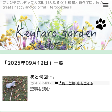
フレンチブルドッグ犬太郎(けんたろう)と植物と時々宇宙。let’s
create happy and colorful life together♪
「
2025年09月12日
」
一覧
あと何回…。
2025/9/12
┗飼い主軸
,
私を生きる
記事を読む