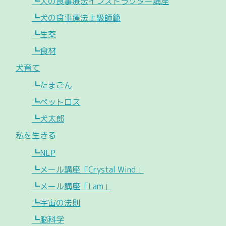
┗犬の食事療法インストラクター講座
┗犬の食事療法上級師範
┗生薬
┗食材
犬育て
┗たまごん
┗ペットロス
┗犬太郎
私を生きる
┗NLP
┗メール講座「Crystal Wind」
┗メール講座「I am」
┗宇宙の法則
┗脳科学