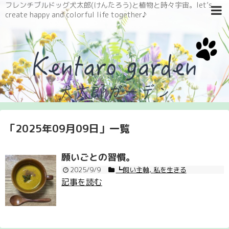
フレンチブルドッグ犬太郎(けんたろう)と植物と時々宇宙。let’s
create happy and colorful life together♪
「
2025年09月09日
」
一覧
願いごとの習慣。
2025/9/9
┗飼い主軸
,
私を生きる
記事を読む