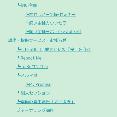
┗飼い主軸
┗水セラピー1dayセミナー
┗飼い主軸カウンセラー
┗飼い主軸ラボ・Crystal Self
講座・提供サービス・お知らせ
┗Life SHIFT | 愛犬と私の「今」を守る
┗Reboot Me !
┗To Beコンサル
┗メルマガ
┗My Promise
┗個人セッション
┗季節の養生講座「犬ごよみ」
ジャーナリング講座