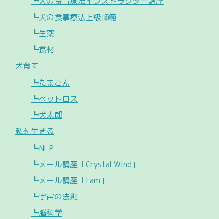
┗犬の食事療法インストラクター講座
┗犬の食事療法上級師範
┗生薬
┗食材
犬育て
┗たまごん
┗ペットロス
┗犬太郎
私を生きる
┗NLP
┗メール講座「Crystal Wind」
┗メール講座「I am」
┗宇宙の法則
┗脳科学