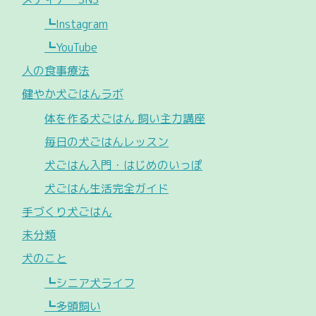
┗Instagram
┗YouTube
人の食事療法
健やか犬ごはんラボ
体を作る犬ごはん 飼い主力講座
毎日の犬ごはんレッスン
犬ごはん入門・はじめのいっぽ
犬ごはん生活完全ガイド
手づくり犬ごはん
未分類
犬のこと
┗シニア犬ライフ
┗多頭飼い