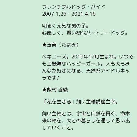
フレンチブルドッグ・パイド
2007.1.26 – 2021.4.16
明るく元気な男の子。
心優しく、賢い初代パートナードッグ。
★玉美（たまみ）
ペキニーズ。2019年12月生まれ。いつで
も上機嫌なハッピーガール。人も犬もみ
んなが好きになる、天然系アイドルキャ
ラです♪
★飯村 香織
「私を生きる」飼い主軸講座主宰。
飼い主軸とは、宇宙と自然を貫く、命本
来の軸を、犬との暮らしを通して思い出
していくこと。