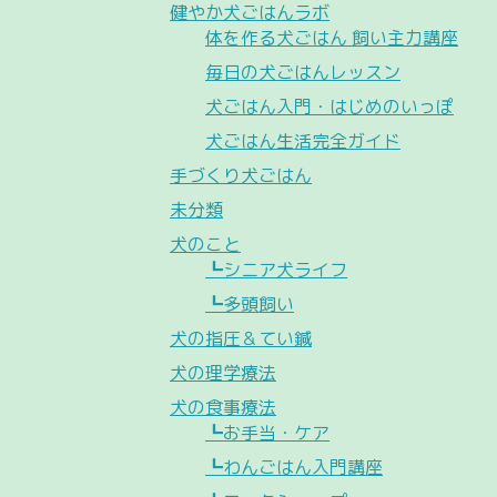
健やか犬ごはんラボ
体を作る犬ごはん 飼い主力講座
毎日の犬ごはんレッスン
犬ごはん入門・はじめのいっぽ
犬ごはん生活完全ガイド
手づくり犬ごはん
未分類
犬のこと
┗シニア犬ライフ
┗多頭飼い
犬の指圧＆てい鍼
犬の理学療法
犬の食事療法
┗お手当・ケア
┗わんごはん入門講座