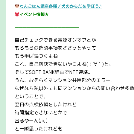
わんごはん講座各種／犬のからだを学ぼう♪
イベント情報★
————————————————–
自己チェックできる電源オンオフとか
もろもろの確認事項をささっとやって
もう半ば気づくよね
これ、自己解決できないやつよね(；´∀｀)と。
そしてSOFT BANK経由でNTT連絡。
うん、おそらくマンション共用部分のエラー。
なぜなら私以外にも同マンションからの問い合わせ多
ということで。
翌日の点検依頼をしたけれど
時間指定できないとかで
困るやーん(;o;)
と一瞬思ったけれども