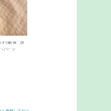
オウ様(´艸｀)笑
(´▽｀)/
ンネル登録してね☆