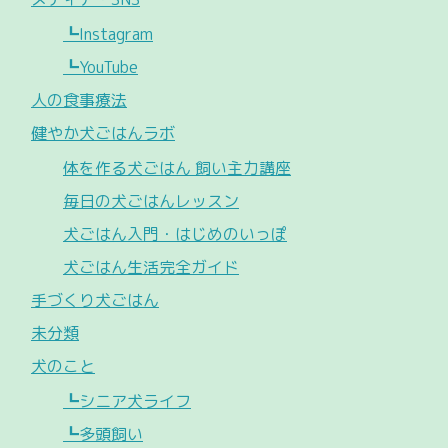
┗Instagram
┗YouTube
人の食事療法
健やか犬ごはんラボ
体を作る犬ごはん 飼い主力講座
毎日の犬ごはんレッスン
犬ごはん入門・はじめのいっぽ
犬ごはん生活完全ガイド
手づくり犬ごはん
未分類
犬のこと
┗シニア犬ライフ
┗多頭飼い