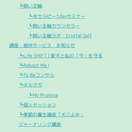
┗飼い主軸
┗水セラピー1dayセミナー
┗飼い主軸カウンセラー
┗飼い主軸ラボ・Crystal Self
講座・提供サービス・お知らせ
┗Life SHIFT | 愛犬と私の「今」を守る
┗Reboot Me !
┗To Beコンサル
┗メルマガ
┗My Promise
┗個人セッション
┗季節の養生講座「犬ごよみ」
ジャーナリング講座