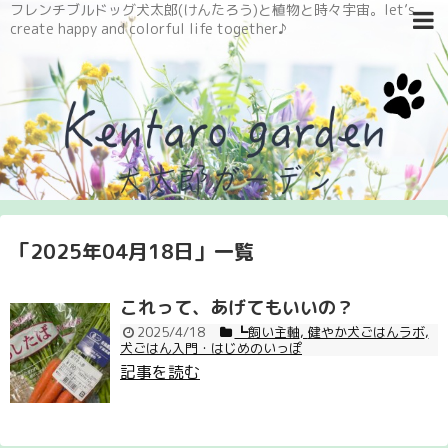
フレンチブルドッグ犬太郎(けんたろう)と植物と時々宇宙。let’s
create happy and colorful life together♪
「
2025年04月18日
」
一覧
これって、あげてもいいの？
2025/4/18
┗飼い主軸
,
健やか犬ごはんラボ
,
犬ごはん入門・はじめのいっぽ
記事を読む