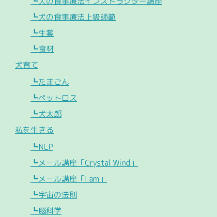
┗犬の食事療法インストラクター講座
┗犬の食事療法上級師範
┗生薬
┗食材
犬育て
┗たまごん
┗ペットロス
┗犬太郎
私を生きる
┗NLP
┗メール講座「Crystal Wind」
┗メール講座「I am」
┗宇宙の法則
┗脳科学